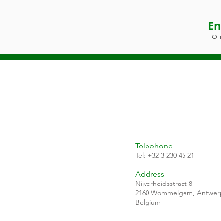
En
O
Telephone
Tel: +32 3 230 45 21
Address
Nijverheidsstraat 8
2160 Wommelgem, Antwer
Belgiu
m