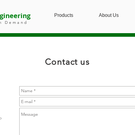
gineering
Products
About Us
n Demand
Contact us
p